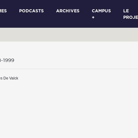
MES
PODCASTS
ARCHIVES
CAMPUS
LE
+
PROJE
8-1999
es De Valck