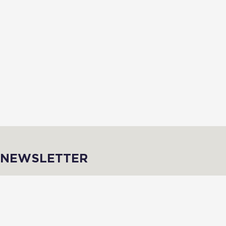
NEWSLETTER
Inscris-toi afin de recevoir des infos de qualité en avant-première !