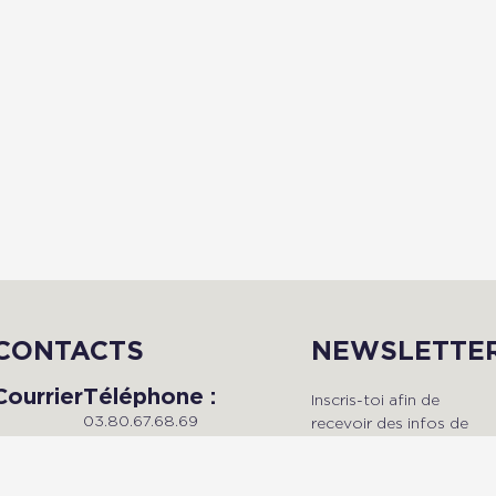
CONTACTS
NEWSLETTE
Courrier
Téléphone :
Inscris-toi afin de
03.80.67.68.69
recevoir des infos de
Du lundi au vendredi, de 9h à
qualité en avant-premièr
Radio Dijon
18h.
!
Campus
Maison de