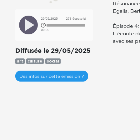
Résonance 
Egalis, Ber
29/05/2025
278 écoute(s)
Épisode 4: 
00:00
Il écoute d
avec ses p
Diffusée le 29/05/2025
art
culture
social
Des infos sur cette émission ?