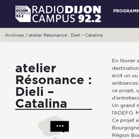
PROGRAM
Archives
/
atelier Résonance : Dieli – Catalina
En février 
atelier
destinatio
Résonance :
écrit un ou
ambiances 
Dieli –
ce projet,
d’entretiens
Catalina
Un grand m
l’ADEFO. M
Ce projet e
Bourgogne E
Région Bo