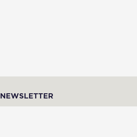
NEWSLETTER
Inscris-toi afin de recevoir des infos de qualité en avant-première !