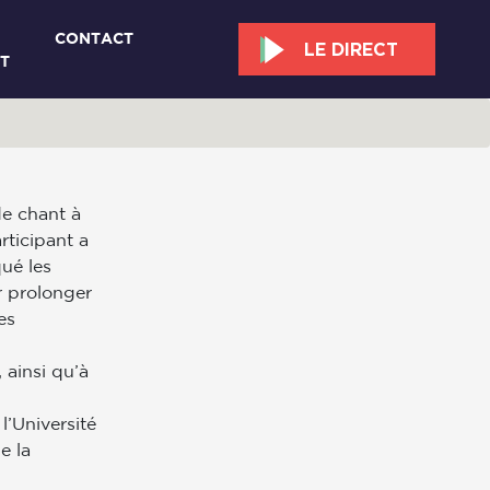
CONTACT
LE DIRECT
T
de chant à
ticipant a
qué les
r prolonger
es
 ainsi qu’à
l’Université
e la