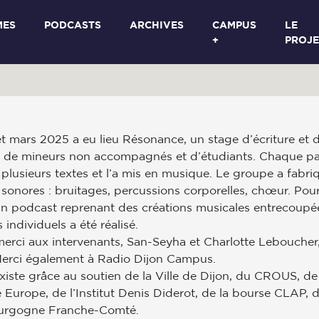
MES
PODCASTS
ARCHIVES
CAMPUS
LE
+
PROJE
et mars 2025 a eu lieu Résonance, un stage d’écriture et 
n de mineurs non accompagnés et d’étudiants. Chaque par
 plusieurs textes et l’a mis en musique. Le groupe a fabri
sonores : bruitages, percussions corporelles, chœur. Pou
 un podcast reprenant des créations musicales entrecoupé
 individuels a été réalisé.
erci aux intervenants, San-Seyha et Charlotte Leboucher,
erci également à Radio Dijon Campus.
xiste grâce au soutien de la Ville de Dijon, du CROUS, de 
urope, de l’Institut Denis Diderot, de la bourse CLAP, d
urgogne Franche-Comté.