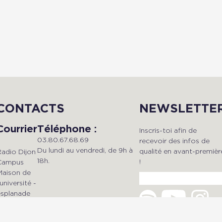
CONTACTS
NEWSLETTE
Courrier
Téléphone :
Inscris-toi afin de
03.80.67.68.69
recevoir des infos de
Du lundi au vendredi, de 9h à
qualité en avant-premièr
Radio Dijon
18h.
!
Campus
Maison de
'université -
esplanade
Mail :
Erasme
dijonradiocampus@gmail.com
BP 27877 -