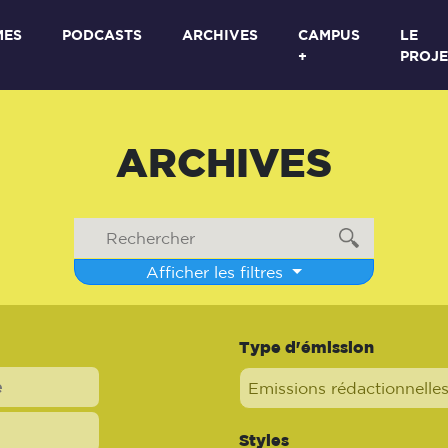
MES
PODCASTS
ARCHIVES
CAMPUS
LE
+
PROJE
ARCHIVES
Afficher les filtres
Type d'émission
Emissions rédactionnelle
Styles