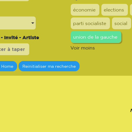
économie
elections
parti socialiste
social
union de la gauche
 Invité - Artiste
Voir moins
a Home
Reinitialiser ma recherche