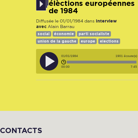
élèctions européennes
de 1984
Interview
Diffusée le 01/01/1984 dans
avec
Alain Barrau
social
économie
parti socialiste
union de la gauche
europe
elections
01/01/1984
1901 écoute(s)
00:00
7:45
CONTACTS