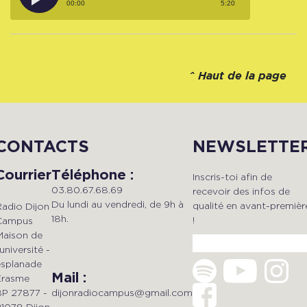
00:00
5:20
^
Haut de la page
CONTACTS
NEWSLETTE
Courrier
Téléphone :
Inscris-toi afin de
03.80.67.68.69
recevoir des infos de
Du lundi au vendredi, de 9h à
qualité en avant-premièr
Radio Dijon
18h.
!
Campus
Maison de
'université -
esplanade
Mail :
Erasme
dijonradiocampus@gmail.com
BP 27877 -