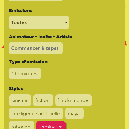
Emissions
Toutes
Animateur - Invité - Artiste
Type d'émission
Chroniques
Styles
cinema
fiction
fin du monde
intelligence artificielle
maya
robocop
terminator