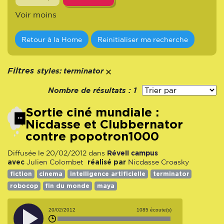
Voir moins
Retour à la Home
Reinitialiser ma recherche
styles:
Filtres
terminator
Nombre de résultats :
1
Sortie ciné mundiale :
Nicdasse et Clubbernator
contre popotron1000
Réveil campus
Diffusée le 20/02/2012 dans
avec
réalisé par
Julien Colombet
Nicdasse Croasky
fiction
cinema
intelligence artificielle
terminator
robocop
fin du monde
maya
20/02/2012
1085 écoute(s)