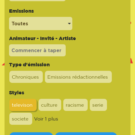
Emissions
Toutes
Animateur - Invité - Artiste
Type d'émission
Chroniques
Emissions rédactionnelles
Styles
televison
culture
racisme
serie
societe
Voir 1 plus