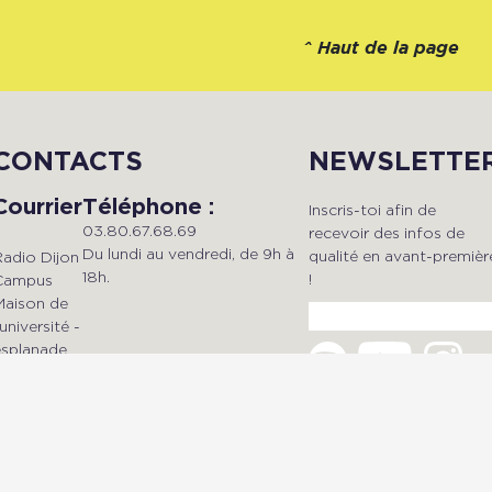
^
Haut de la page
CONTACTS
NEWSLETTE
Courrier
Téléphone :
Inscris-toi afin de
03.80.67.68.69
recevoir des infos de
Du lundi au vendredi, de 9h à
qualité en avant-premièr
Radio Dijon
18h.
!
Campus
Maison de
'université -
esplanade
Mail :
Erasme
dijonradiocampus@gmail.com
BP 27877 -
21078 Dijon
Cedex