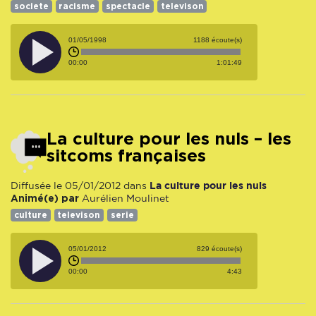
societe
racisme
spectacle
televison
01/05/1998
1188 écoute(s)
00:00
1:01:49
La culture pour les nuls – les
sitcoms françaises
La culture pour les nuls
Diffusée le 05/01/2012 dans
Animé(e) par
Aurélien Moulinet
culture
televison
serie
05/01/2012
829 écoute(s)
00:00
4:43