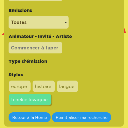
Emissions
Toutes
Animateur - Invité - Artiste
Type d'émission
Styles
europe
histoire
langue
tchekoslovaquie
Retour à la Home
Reinitialiser ma recherche