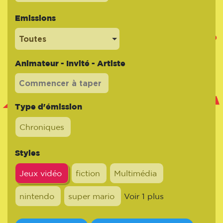
Emissions
Toutes
Animateur - Invité - Artiste
Type d'émission
Chroniques
Styles
Jeux vidéo
fiction
Multimédia
nintendo
super mario
Voir 1 plus