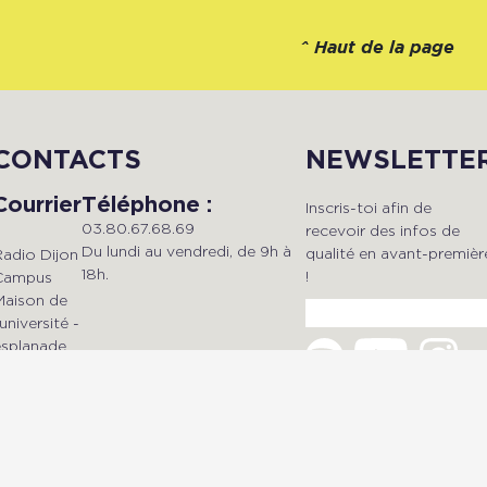
^
Haut de la page
CONTACTS
NEWSLETTE
Courrier
Téléphone :
Inscris-toi afin de
03.80.67.68.69
recevoir des infos de
Du lundi au vendredi, de 9h à
qualité en avant-premièr
Radio Dijon
18h.
!
Campus
Maison de
'université -
esplanade
Mail :
Erasme
dijonradiocampus@gmail.com
BP 27877 -
21078 Dijon
Cedex