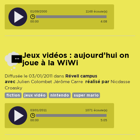
01/09/2000
1148 écoute(s)
00:00
4:08
Jeux vidéos : aujourd’hui on
joue à la WiWi
Réveil campus
Diffusée le 03/01/2011 dans
avec
réalisé par
Julien Colombet
Jérôme Carre
Nicdasse
Croasky
fiction
jeux vidéo
nintendo
super mario
03/01/2011
1071 écoute(s)
00:00
5:05