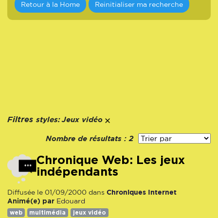
Retour à la Home
Reinitialiser ma recherche
styles:
Filtres
Jeux vidéo
Nombre de résultats :
2
Chronique Web: Les jeux
indépendants
Chroniques Internet
Diffusée le 01/09/2000 dans
Animé(e) par
Edouard
web
multimédia
jeux vidéo