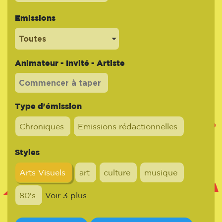
Emissions
Toutes
Animateur - Invité - Artiste
Type d'émission
Chroniques
Emissions rédactionnelles
Styles
Arts Visuels
art
culture
musique
80's
Voir 3 plus