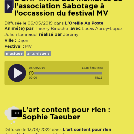
l’association Sabotage à
l’occassion du festival MV
L'Oreille Au Poste
Diffusée le 06/05/2019 dans
Animé(e) par
avec
Thierry Binoche
Lucas Auroy-Lopez
réalisé par
Julien Lannaud
Jérémy
Ville :
Dijon
Festival :
MV
musique
arts visuels
06/05/2019
1236 écoute(s)
00:00
45:13
L’art content pour rien :
Sophie Taeuber
L'art content pour rien
Diffusée le 13/01/2022 dans