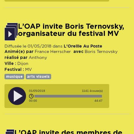
L’OAP invite Boris Ternovsky,
organisateur du festival MV
L'Oreille Au Poste
Diffusée le 01/05/2018 dans
Animé(e) par
avec
France Herrscher
Boris Ternovsky
réalisé par
Anthony
Ville :
Dijon
Festival :
MV
musique
arts visuels
01/05/2018
1141 écoute(s)
00:00
44:47
L’OAP invite des membres de