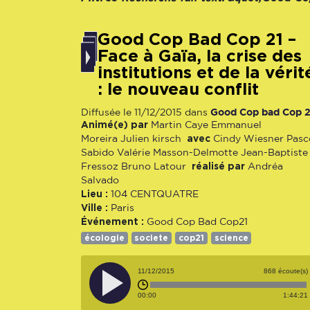
Good Cop Bad Cop 21 –
Face à Gaïa, la crise des
institutions et de la vérit
: le nouveau conflit
Good Cop bad Cop 2
Diffusée le 11/12/2015 dans
Animé(e) par
Martin Caye
Emmanuel
avec
Moreira
Julien kirsch
Cindy Wiesner
Pasc
Sabido
Valérie Masson-Delmotte
Jean-Baptiste
réalisé par
Fressoz
Bruno Latour
Andréa
Salvado
Lieu :
104 CENTQUATRE
Ville :
Paris
Événement :
Good Cop Bad Cop21
écologie
societe
cop21
science
11/12/2015
868 écoute(s)
00:00
1:44:21