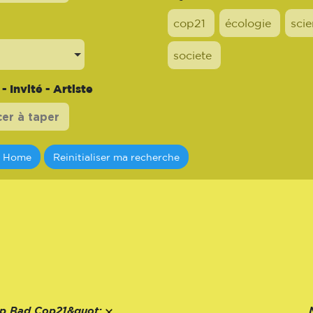
cop21
écologie
sci
societe
 Invité - Artiste
a Home
Reinitialiser ma recherche
p Bad Cop21&quot;