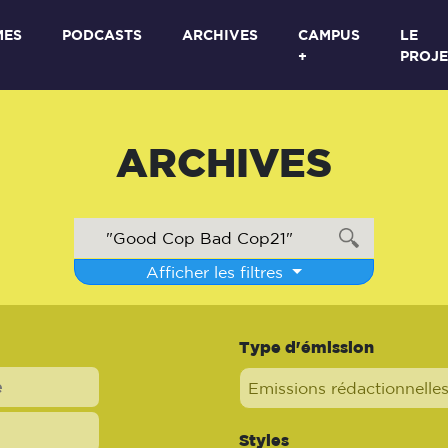
MES
PODCASTS
ARCHIVES
CAMPUS
LE
+
PROJE
ARCHIVES
Afficher les filtres
Type d'émission
Emissions rédactionnelle
Styles