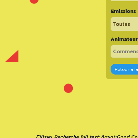
Emissions
Toutes
Animateur -
Retour à l
Recherche full text:
Filtres
&quot;Good Co