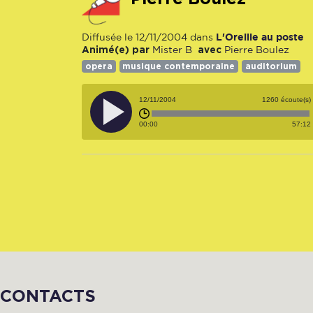
L'Oreille au poste
Diffusée le 12/11/2004 dans
Animé(e) par
avec
Mister B
Pierre Boulez
opera
musique contemporaine
auditorium
12/11/2004
1260 écoute(s)
00:00
57:12
CONTACTS