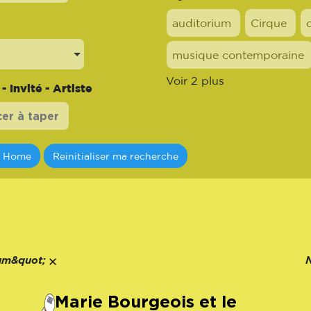
auditorium
Cirque
musique contemporaine
Voir 2 plus
 Invité - Artiste
a Home
Reinitialiser ma recherche
um&quot;
Marie Bourgeois et le