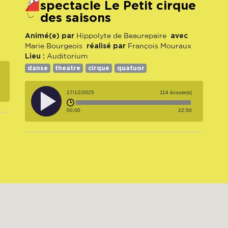
spectacle Le Petit cirque
des saisons
Animé(e) par
avec
Hippolyte de Beaurepaire
réalisé par
Marie Bourgeois
François Mouraux
Lieu :
Auditorium
danse
theatre
cirque
quatuor
17/12/2025
114 écoute(s)
00:00
22:50