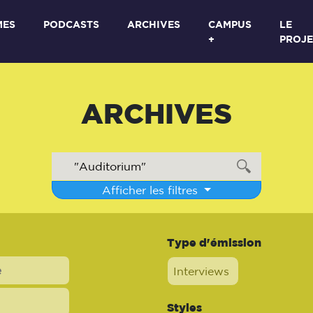
MES
PODCASTS
ARCHIVES
CAMPUS
LE
+
PROJE
ARCHIVES
Afficher les filtres
Type d'émission
Interviews
Styles