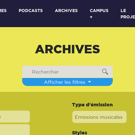
MES
PODCASTS
ARCHIVES
CAMPUS
LE
+
PROJE
ARCHIVES
Afficher les filtres
Type d'émission
Emissions musicales
Styles