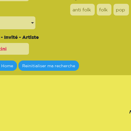
anti folk
folk
pop
 Invité - Artiste
a Home
Reinitialiser ma recherche