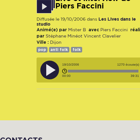
Piers Faccini
Les Lives dans le
Diffusée le 19/10/2006 dans
studio
Animé(e) par
avec
réal
Mister B
Piers Faccini
par
Stéphane Minéot
Vincent Clavelier
Ville :
Dijon
pop
anti folk
folk
19/10/2006
1270 écoute(s)
00:00
39:31