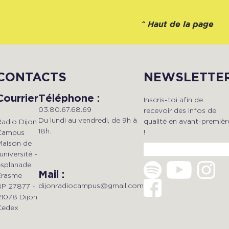
^
Haut de la page
CONTACTS
NEWSLETTE
Courrier
Téléphone :
Inscris-toi afin de
03.80.67.68.69
recevoir des infos de
Du lundi au vendredi, de 9h à
qualité en avant-premièr
Radio Dijon
18h.
!
Campus
Maison de
'université -
esplanade
Mail :
Erasme
dijonradiocampus@gmail.com
BP 27877 -
21078 Dijon
Cedex