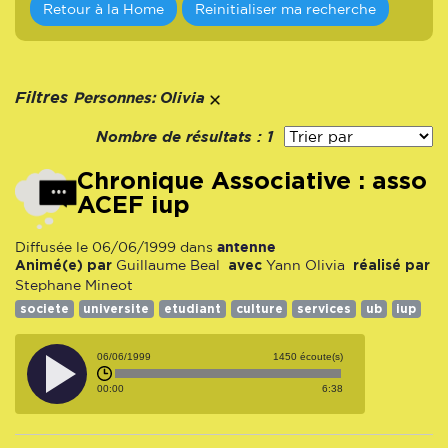
Retour à la Home
Reinitialiser ma recherche
Personnes:
Filtres
Olivia
Nombre de résultats :
1
Chronique Associative : asso
ACEF iup
antenne
Diffusée le 06/06/1999 dans
Animé(e) par
avec
réalisé par
Guillaume Beal
Yann
Olivia
Stephane Mineot
societe
universite
etudiant
culture
services
ub
iup
06/06/1999
1450 écoute(s)
00:00
6:38