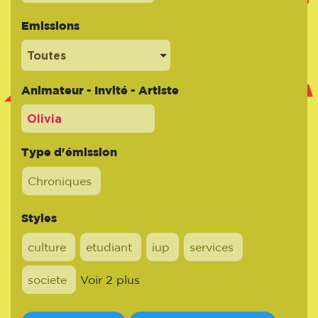
Emissions
Toutes
Animateur - Invité - Artiste
Type d'émission
Chroniques
Styles
culture
etudiant
iup
services
societe
Voir 2 plus