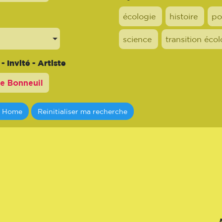
écologie
histoire
po
science
transition éco
 Invité - Artiste
a Home
Reinitialiser ma recherche