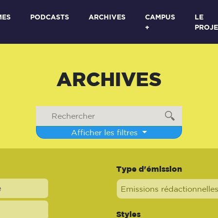
MES
PODCASTS
ARCHIVES
CAMPUS
LE
+
PROJE
ARCHIVES
Afficher les filtres
Type d'émission
Emissions rédactionnelle
Styles