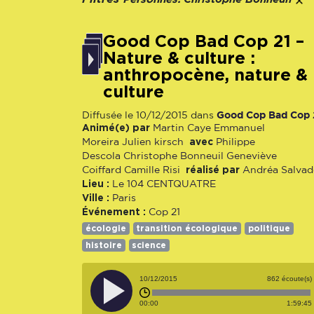
Good Cop Bad Cop 21 –
Nature & culture :
anthropocène, nature &
culture
Good Cop Bad Cop 
Diffusée le 10/12/2015 dans
Animé(e) par
Martin Caye
Emmanuel
avec
Moreira
Julien kirsch
Philippe
Descola
Christophe Bonneuil
Geneviève
réalisé par
Coiffard
Camille Risi
Andréa Salva
Lieu :
Le 104 CENTQUATRE
Ville :
Paris
Événement :
Cop 21
écologie
transition écologique
politique
histoire
science
10/12/2015
862 écoute(s)
00:00
1:59:45