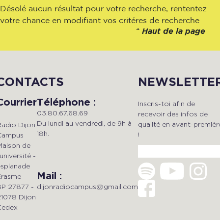
Désolé aucun résultat pour votre recherche, rententez
votre chance en modifiant vos critéres de recherche
^
Haut de la page
CONTACTS
NEWSLETTE
Courrier
Téléphone :
Inscris-toi afin de
03.80.67.68.69
recevoir des infos de
Du lundi au vendredi, de 9h à
qualité en avant-premièr
Radio Dijon
18h.
!
Campus
Maison de
'université -
esplanade
Mail :
Erasme
dijonradiocampus@gmail.com
BP 27877 -
21078 Dijon
Cedex