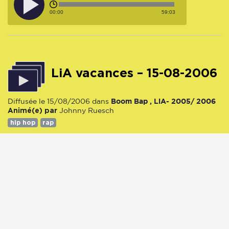
00:00
59:03
LiA vacances – 15-08-2006
Boom Bap , LiA- 2005/ 2006
Diffusée le 15/08/2006 dans
Animé(e) par
Johnny Ruesch
hip hop
rap
15/08/2006
1206 écoute(s)
00:00
59:55
^
Haut de la page