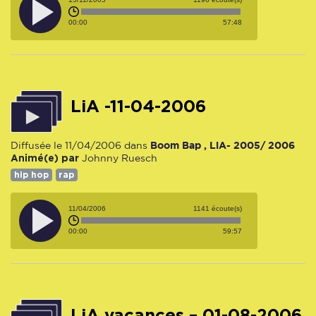
00:00
57:48
LiA -11-04-2006
Boom Bap , LiA- 2005/ 2006
Diffusée le 11/04/2006 dans
Animé(e) par
Johnny Ruesch
hip hop
rap
11/04/2006
1141 écoute(s)
00:00
59:57
LiA vacances – 01-08-2006