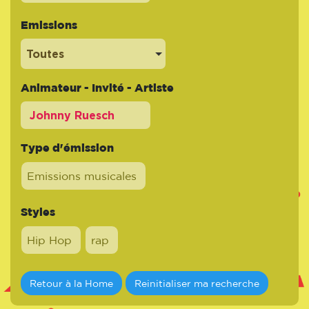
Emissions
Toutes
Animateur - Invité - Artiste
Type d'émission
Emissions musicales
Styles
Hip Hop
rap
Retour à la Home
Reinitialiser ma recherche