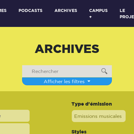
MES
PODCASTS
ARCHIVES
CAMPUS
LE
+
PROJE
ARCHIVES
Afficher les filtres
Type d'émission
Emissions musicales
Styles