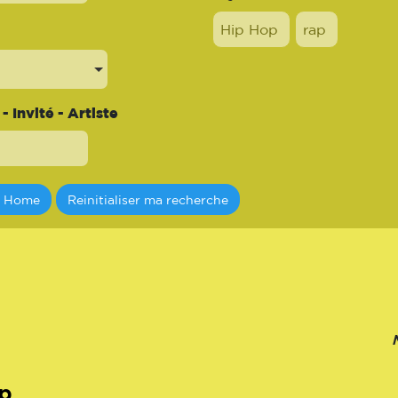
Hip Hop
rap
 Invité - Artiste
a Home
Reinitialiser ma recherche