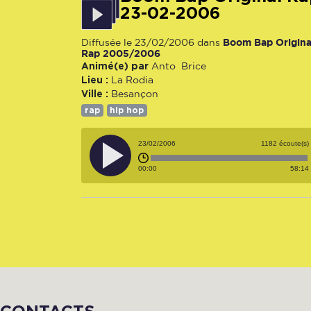
23-02-2006
Boom Bap Origina
Diffusée le 23/02/2006 dans
Rap 2005/2006
Animé(e) par
Anto
Brice
Lieu :
La Rodia
Ville :
Besançon
rap
hip hop
23/02/2006
1182 écoute(s)
00:00
58:14