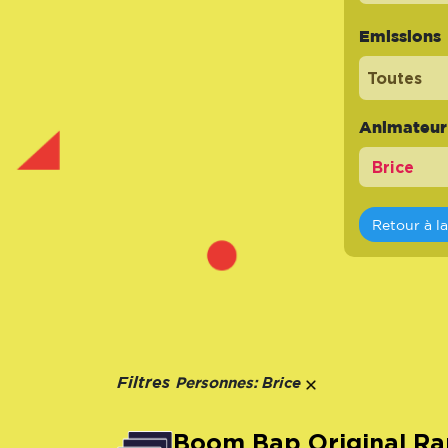
Emissions
Toutes
Animateur -
Retour à l
Personnes:
Filtres
Brice
Boom Bap Original Rap