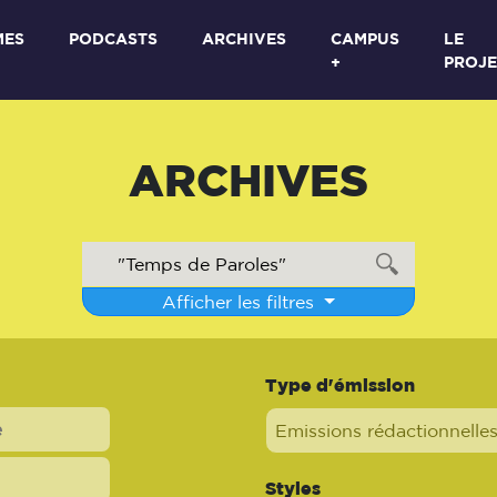
MES
PODCASTS
ARCHIVES
CAMPUS
LE
+
PROJE
ARCHIVES
Afficher les filtres
Type d'émission
Emissions rédactionnelle
Styles