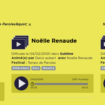
 Paroles&quot;
N
Noëlle Renaude
Sublime
Diffusée le 04/02/2000 dans
Di
Animé(e) par
avec
An
Denis aubert
Noelle Renaude
Festival :
Fe
Temps de Paroles
littérature
livre
theatre
li
04/02/2000
1397 écoute(s)
00:00
49:31