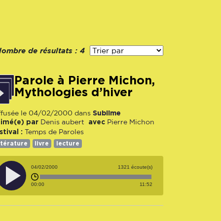
ombre de résultats :
4
Parole à Pierre Michon,
Mythologies d’hiver
Sublime
ffusée le 04/02/2000 dans
imé(e) par
avec
Denis aubert
Pierre Michon
stival :
Temps de Paroles
ttérature
livre
lecture
04/02/2000
1321 écoute(s)
00:00
11:52