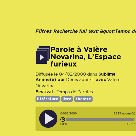
Recherche full text:
Filtres
&quot;Temps de
Parole à Valère
Novarina, L’Espace
furieux
Sublime
Diffusée le 04/02/2000 dans
Animé(e) par
avec
Denis aubert
Valère
Novarina
Festival :
Temps de Paroles
littérature
livre
theatre
04/02/2000
1235 écoute(s)
00:00
19:57