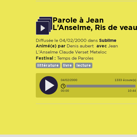
Parole à Jean
L’Anselme, Ris de vea
Sublime
Diffusée le 04/02/2000 dans
Animé(e) par
avec
Denis aubert
Jean
L'Anselme
Claude Verset
Meteloc
Festival :
Temps de Paroles
littérature
livre
lecture
04/02/2000
1333 écoute(s)
00:00
10:44