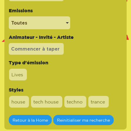
Emissions
Toutes
Animateur - Invité - Artiste
Type d'émission
Lives
Styles
house
tech house
techno
trance
Retour à la Home
Reinitialiser ma recherche