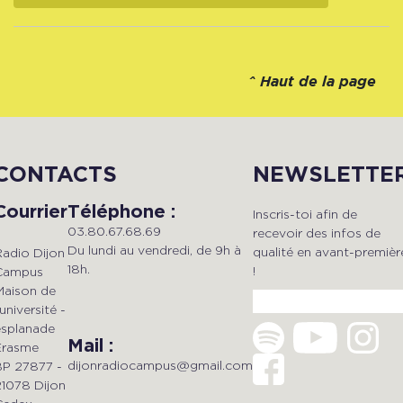
^
Haut de la page
CONTACTS
NEWSLETTE
Courrier
Téléphone :
Inscris-toi afin de
03.80.67.68.69
recevoir des infos de
Du lundi au vendredi, de 9h à
qualité en avant-premièr
Radio Dijon
18h.
!
Campus
Maison de
'université -
esplanade
Mail :
Erasme
dijonradiocampus@gmail.com
BP 27877 -
21078 Dijon