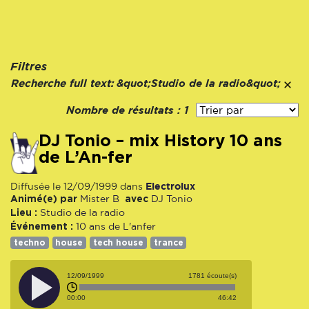
Filtres
Recherche full text:
&quot;Studio de la radio&quot;
Nombre de résultats :
1
DJ Tonio – mix History 10 ans
de L’An-fer
Electrolux
Diffusée le 12/09/1999 dans
Animé(e) par
avec
Mister B
DJ Tonio
Lieu :
Studio de la radio
Événement :
10 ans de L'anfer
techno
house
tech house
trance
12/09/1999
1781 écoute(s)
00:00
46:42