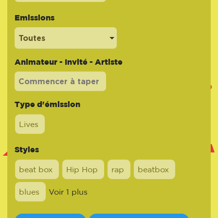
Emissions
Toutes
Animateur - Invité - Artiste
Type d'émission
Lives
Styles
beat box
Hip Hop
rap
beatbox
blues
Voir 1 plus