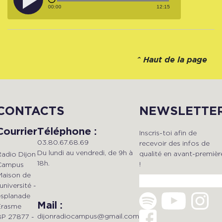
00:00
12:15
^
Haut de la page
CONTACTS
NEWSLETTE
Courrier
Téléphone :
Inscris-toi afin de
03.80.67.68.69
recevoir des infos de
Du lundi au vendredi, de 9h à
qualité en avant-premièr
Radio Dijon
18h.
!
Campus
Maison de
'université -
esplanade
Mail :
Erasme
dijonradiocampus@gmail.com
BP 27877 -