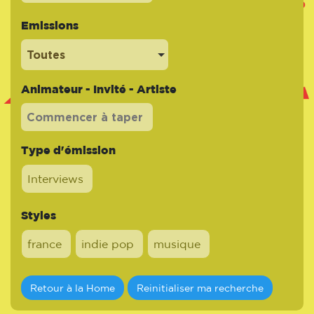
Emissions
Toutes
Animateur - Invité - Artiste
Type d'émission
Interviews
Styles
france
indie pop
musique
Retour à la Home
Reinitialiser ma recherche