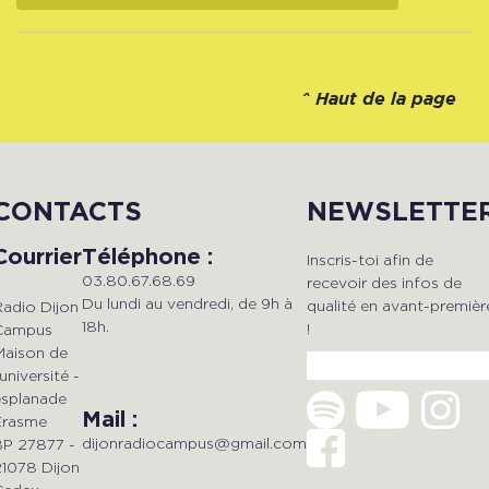
^
Haut de la page
CONTACTS
NEWSLETTE
Courrier
Téléphone :
Inscris-toi afin de
03.80.67.68.69
recevoir des infos de
Du lundi au vendredi, de 9h à
qualité en avant-premièr
Radio Dijon
18h.
!
Campus
Maison de
'université -
esplanade
Mail :
Erasme
dijonradiocampus@gmail.com
BP 27877 -
21078 Dijon