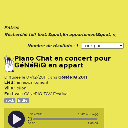
Filtres
Recherche full text:
&quot;En appartement&quot;
Nombre de résultats :
1
Piano Chat en concert pour
GéNéRiQ en appart
GéNéRiQ 2011
Diffusée le 07/12/2011 dans
Lieu :
En appartement
Ville :
dijon
Festival :
GéNéRiQ TGV Festival
rock
indie
07/12/2011
1042 écoute(s)
00:00
1:00:08