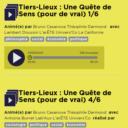
Tiers-Lieux : Une Quête de
Sens (pour de vrai) 1/6
Animé(e) par
avec
Bruno Casanova
Théophile Darmond
Lambert Doussin
L'arÊTE
Univers'Co
La Californie
philosophie
social
économie
politique
23/09/2024
299 écoute(s)
00:00
50:10
Tiers-Lieux : Une Quête de
Sens (pour de vrai) 4/6
Animé(e) par
avec
Bruno Casanova
Théophile Darmond
réalisé par
Antoine Burret
Lab'Aux
L'arÊTE
Univers'Co
sociologie
politique
social
économie