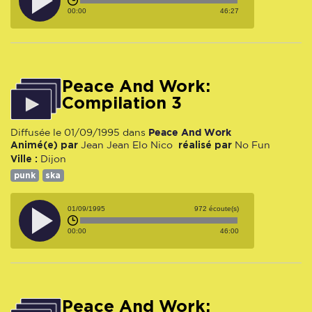
00:00
46:27
Peace And Work:
Compilation 3
Peace And Work
Diffusée le 01/09/1995 dans
Animé(e) par
réalisé par
Jean Jean
Elo
Nico
No Fun
Ville :
Dijon
punk
ska
01/09/1995
972 écoute(s)
00:00
46:00
Peace And Work: