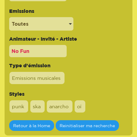
Emissions
Toutes
Animateur - Invité - Artiste
Type d'émission
Emissions musicales
Styles
punk
ska
anarcho
oï
Retour à la Home
Reinitialiser ma recherche