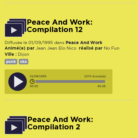
Peace And Work:
Compilation 12
Peace And Work
Diffusée le 01/09/1995 dans
Animé(e) par
réalisé par
Jean Jean
Elo
Nico
No Fun
Ville :
Dijon
punk
ska
01/09/1995
1074 écoute(s)
00:00
46:48
Peace And Work:
Compilation 2