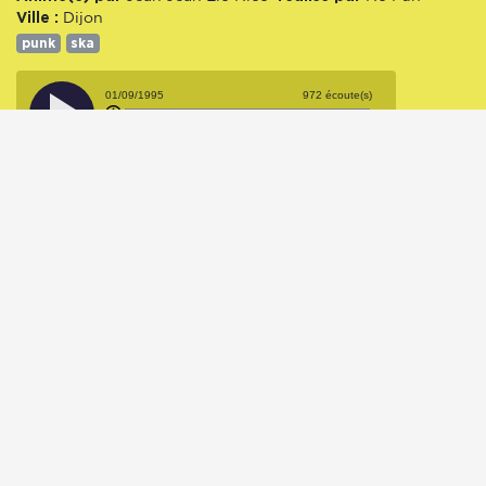
Ville :
Dijon
punk
ska
01/09/1995
972 écoute(s)
00:00
45:37
Peace And Work:
Compilation 15
Peace And Work
Diffusée le 12/06/1996 dans
Animé(e) par
réalisé par
Jean Jean
Elo
Nico
No Fun
Ville :
Dijon
punk
ska
12/06/1996
1084 écoute(s)
00:00
46:10