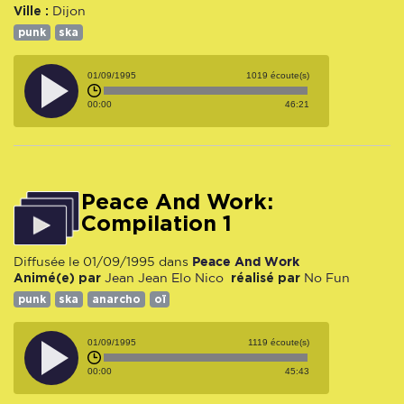
Ville :
Dijon
punk
ska
01/09/1995
1019 écoute(s)
00:00
46:21
Peace And Work:
Compilation 1
Peace And Work
Diffusée le 01/09/1995 dans
Animé(e) par
réalisé par
Jean Jean
Elo
Nico
No Fun
punk
ska
anarcho
oï
01/09/1995
1119 écoute(s)
00:00
45:43