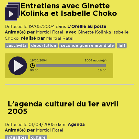
Entretiens avec Ginette
Kolinka et Isabelle Choko
L'Oreille au poste
Diffusée le 19/05/2004 dans
Animé(e) par
avec
Martial Ratel
Ginette Kolinka
Isabelle
réalisé par
Choko
Martial Ratel
auschwitz
deportation
seconde guerre mondiale
juif
19/05/2004
1664 écoute(s)
00:00
16:50
L’agenda culturel du 1er avril
2005
Agenda
Diffusée le 01/04/2005 dans
Animé(e) par
Martial Ratel
actualités
culture