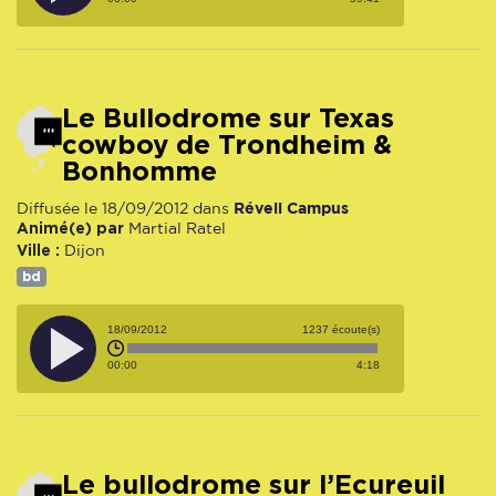
Le Bullodrome sur Texas
cowboy de Trondheim &
Bonhomme
Réveil Campus
Diffusée le 18/09/2012 dans
Animé(e) par
Martial Ratel
Ville :
Dijon
bd
18/09/2012
1237 écoute(s)
00:00
4:18
Le bullodrome sur l’Ecureuil