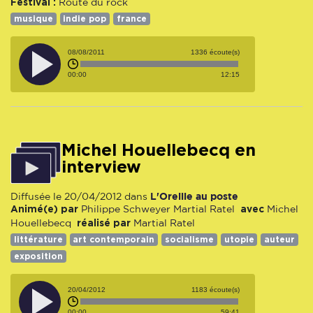
Festival :
Route du rock
musique
indie pop
france
08/08/2011
1336 écoute(s)
00:00
12:15
Michel Houellebecq en
interview
L'Oreille au poste
Diffusée le 20/04/2012 dans
Animé(e) par
avec
Philippe Schweyer
Martial Ratel
Michel
réalisé par
Houellebecq
Martial Ratel
littérature
art contemporain
socialisme
utopie
auteur
exposition
20/04/2012
1183 écoute(s)
00:00
59:41