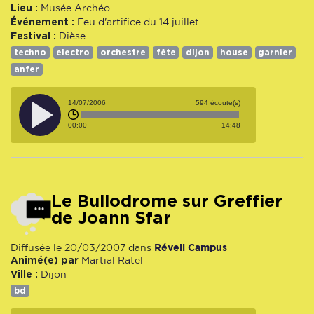
Lieu :
Musée Archéo
Événement :
Feu d'artifice du 14 juillet
Festival :
Dièse
techno
electro
orchestre
fête
dijon
house
garnier
anfer
14/07/2006
594 écoute(s)
00:00
14:48
Le Bullodrome sur Greffier
de Joann Sfar
Réveil Campus
Diffusée le 20/03/2007 dans
Animé(e) par
Martial Ratel
Ville :
Dijon
bd