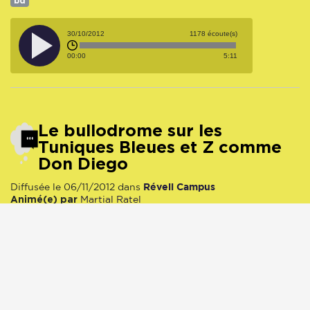
bd
30/10/2012
1178 écoute(s)
00:00
5:11
Le bullodrome sur les
Tuniques Bleues et Z comme
Don Diego
Réveil Campus
Diffusée le 06/11/2012 dans
Animé(e) par
Martial Ratel
Ville :
Dijon
bd
06/11/2012
1111 écoute(s)
00:00
5:00