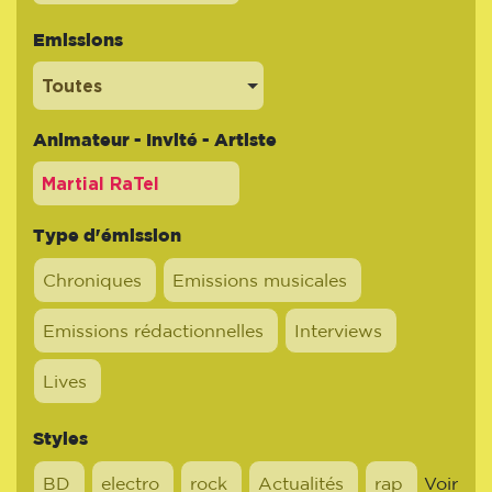
Emissions
Toutes
Animateur - Invité - Artiste
Type d'émission
Chroniques
Emissions musicales
Emissions rédactionnelles
Interviews
Lives
Styles
BD
electro
rock
Actualités
rap
Voir