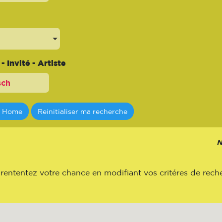
 Invité - Artiste
a Home
Reinitialiser ma recherche
N
 rententez votre chance en modifiant vos critéres de rech