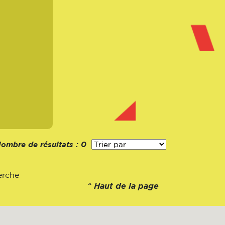
ombre de résultats :
0
erche
^
Haut de la page