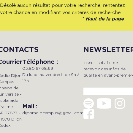
Désolé aucun résultat pour votre recherche, rententez
votre chance en modifiant vos critéres de recherche
^
Haut de la page
CONTACTS
NEWSLETTE
Courrier
Téléphone :
Inscris-toi afin de
03.80.67.68.69
recevoir des infos de
Du lundi au vendredi, de 9h à
qualité en avant-premièr
Radio Dijon
18h.
!
Campus
Maison de
'université -
esplanade
Mail :
Erasme
dijonradiocampus@gmail.com
BP 27877 -
21078 Dijon
Cedex