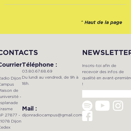
^
Haut de la page
CONTACTS
NEWSLETTE
Courrier
Téléphone :
Inscris-toi afin de
03.80.67.68.69
recevoir des infos de
Du lundi au vendredi, de 9h à
qualité en avant-premièr
Radio Dijon
18h.
!
Campus
Maison de
'université -
esplanade
Mail :
Erasme
dijonradiocampus@gmail.com
BP 27877 -
21078 Dijon
Cedex