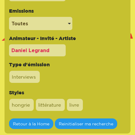
Emissions
Toutes
Animateur - Invité - Artiste
Type d'émission
Interviews
Styles
hongrie
littérature
livre
Retour à la Home
Reinitialiser ma recherche