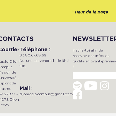
^
Haut de la page
CONTACTS
NEWSLETTE
Courrier
Téléphone :
Inscris-toi afin de
03.80.67.68.69
recevoir des infos de
Du lundi au vendredi, de 9h à
qualité en avant-premièr
Radio Dijon
18h.
!
Campus
Maison de
'université -
esplanade
Mail :
Erasme
dijonradiocampus@gmail.com
BP 27877 -
21078 Dijon
Cedex