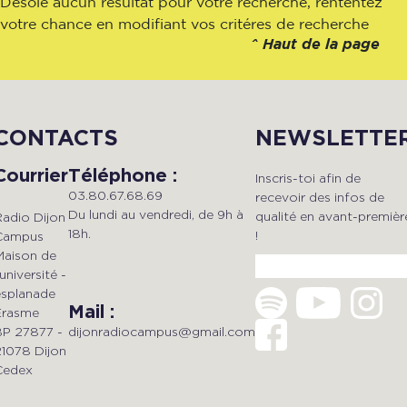
Désolé aucun résultat pour votre recherche, rententez
votre chance en modifiant vos critéres de recherche
^
Haut de la page
CONTACTS
NEWSLETTE
Courrier
Téléphone :
Inscris-toi afin de
03.80.67.68.69
recevoir des infos de
Du lundi au vendredi, de 9h à
qualité en avant-premièr
Radio Dijon
18h.
!
Campus
Maison de
'université -
esplanade
Mail :
Erasme
dijonradiocampus@gmail.com
BP 27877 -
21078 Dijon
Cedex